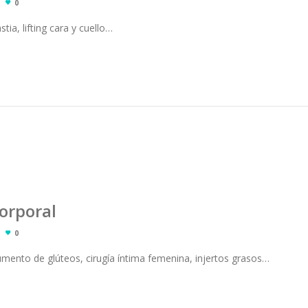
0
stia, lifting cara y cuello…
orporal
0
mento de glúteos, cirugía íntima femenina, injertos grasos…