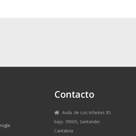
Contacto
Avda. de Los Infantes 85
bajo. 39005, Santander.
rugía
Cantabria